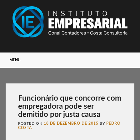
Main menu
Skip
MENU
to
content
Funcionário que concorre com
empregadora pode ser
demitido por justa causa
POSTED ON
18 DE DEZEMBRO DE 2015
BY
PEDRO
COSTA