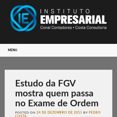
Main menu
Skip
MENU
to
content
Estudo da FGV
mostra quem passa
no Exame de Ordem
POSTED ON
24 DE DEZEMBRO DE 2015
BY
PEDRO
COSTA