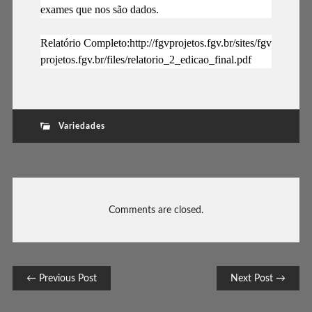
exames que nos são dados.
Relatório Completo:http://fgvprojetos.fgv.br/sites/fgv
projetos.fgv.br/files/relatorio_2_edicao_final.pdf
Variedades
Comments are closed.
Post navigation
← Previous Post
Next Post →