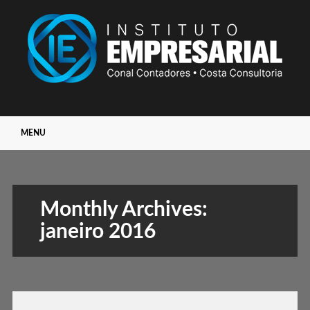
Main menu
Skip
MENU
to
content
Monthly Archives:
janeiro 2016