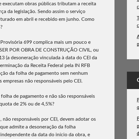
 executam obras públicas tributam a receita
c
rça da legislação. Sendo assim o serviço
T
turado em abril e recebido em junho. Como
c
o?
A
a Provisória 699 complica mais um pouco e
p
Á SER POR OBRA DE CONSTRUÇÃO CIVIL, ou
/13 (a desoneração vinculada à data do CEI da
erminação da Receita Federal pela IN RFB
ação da folha de pagamento sem nenhum
s empresas não responsáveis pelo CEI.
 folha de pagamento e não são responsáveis
P
líquota de 2% ou de 4,5%?
l, não responsáveis por CEI, devem adotar os
P
p
 que admite a desoneração da folha
d
independente da data do início da obra, e