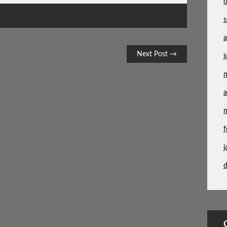
a
Next Post →
j
a
f
j