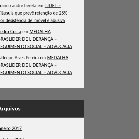
ranco andré bereta
em
TJDFT –
láusula que prevê retenção de 25%
or desistência de imóvel é abusiva
edro Costa
em
MEDALHA
BRASLIDER DE LIDERANÇA –
SEGUIMENTO SOCIAL – ADVOCACIA
ldeque Alves Pereira
em
MEDALHA
BRASLIDER DE LIDERANÇA –
SEGUIMENTO SOCIAL – ADVOCACIA
Arquivos
aneiro 2017