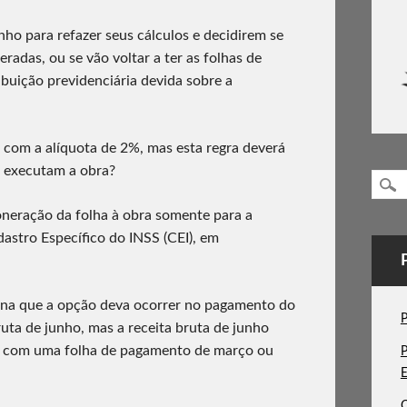
ho para refazer seus cálculos e decidirem se
radas, ou se vão voltar a ter as folhas de
buição previdenciária devida sobre a
o com a alíquota de 2%, mas esta regra deverá
e executam a obra?
oneração da folha à obra somente para a
astro Específico do INSS (CEI), em
ina que a opção deva ocorrer no pagamento do
P
ruta de junho, mas a receita bruta de junho
da com uma folha de pagamento de março ou
P
E
C