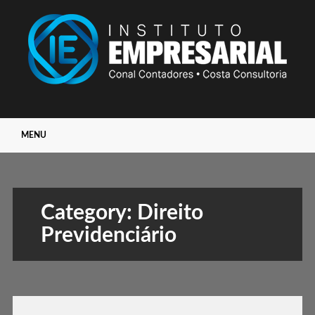
Main menu
Skip
MENU
to
content
Category:
Direito
Previdenciário