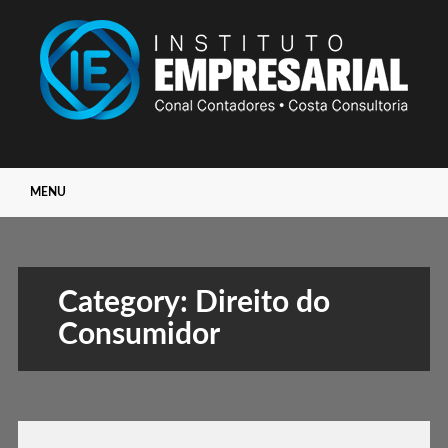
Main menu
Skip
MENU
to
content
Category:
Direito do
Consumidor