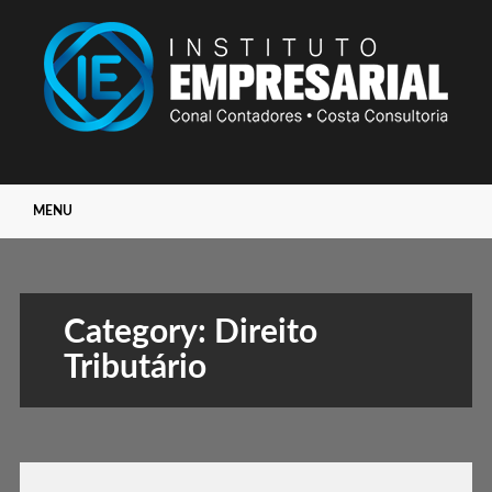
Main menu
Skip
MENU
to
content
Category:
Direito
Tributário