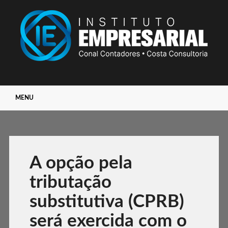
Main menu
Skip
MENU
to
content
A opção pela
tributação
substitutiva (CPRB)
será exercida com o