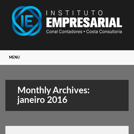
Main menu
Skip
MENU
to
content
Monthly Archives:
janeiro 2016