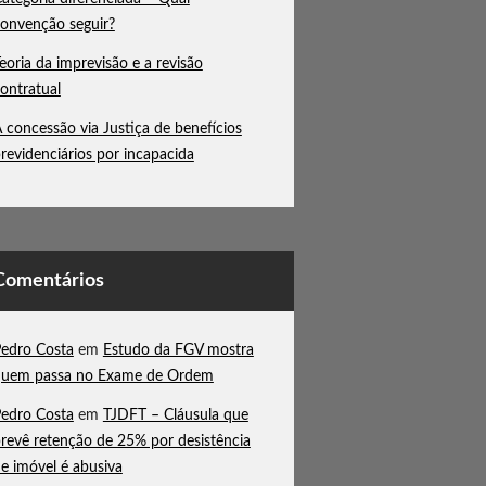
onvenção seguir?
eoria da imprevisão e a revisão
ontratual
 concessão via Justiça de benefícios
revidenciários por incapacida
Comentários
edro Costa
em
Estudo da FGV mostra
quem passa no Exame de Ordem
edro Costa
em
TJDFT – Cláusula que
revê retenção de 25% por desistência
e imóvel é abusiva