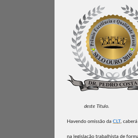
deste Título.
Havendo omissão da
CLT
, caber
na legislação trabalhista de form