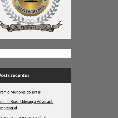
Posts recentes
rêmio Melhores do Brasil
remio Brasil Liderança Advocacia
mpresarial
ategoria diferenciada – Qual