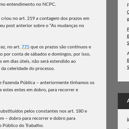
como entendimento no NCPC.
F
C
criou no art. 219 a contagem dos prazos em
p
eu post anterior sobre o “As mudanças no
P
az, no art.
775
que os prazos são contínuos e
do por conta de sábados e domingos, por isso,
A
 em dias úteis, não será estendido ao
 da celeridade do processo.
 Fazenda Pública – anteriormente tínhamos os
a estes entes em dobro, para recorrer e
ubstituídos pelos constantes nos art. 180 e
m – dobro para recorrer e dobro para
j
o Público do Trabalho.