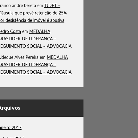
ranco andré bereta
em
TJDFT –
láusula que prevê retenção de 25%
or desistência de imóvel é abusiva
edro Costa
em
MEDALHA
BRASLIDER DE LIDERANÇA –
SEGUIMENTO SOCIAL – ADVOCACIA
ldeque Alves Pereira
em
MEDALHA
BRASLIDER DE LIDERANÇA –
SEGUIMENTO SOCIAL – ADVOCACIA
Arquivos
aneiro 2017