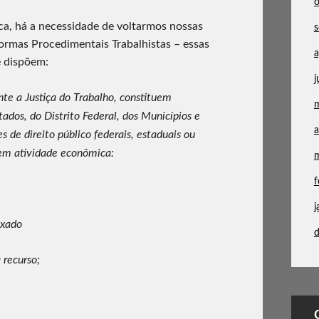
ca, há a necessidade de voltarmos nossas
ormas Procedimentais Trabalhistas – essas
a
e dispõem:
j
nte a Justiça do Trabalho, constituem
tados, do Distrito Federal, dos Municípios e
a
s de direito público federais, estaduais ou
em atividade econômica:
f
j
ixado
 recurso;