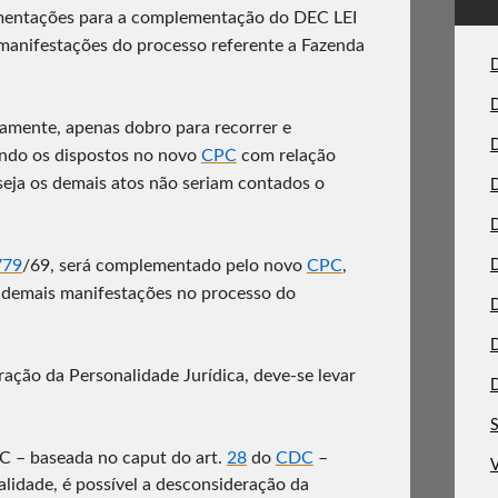
mentações para a complementação do DEC LEI
manifestações do processo referente a Fazenda
D
D
ivamente, apenas dobro para recorrer e
D
endo os dispostos no novo
CPC
com relação
seja os demais atos não seriam contados o
D
D
779
/69, será complementado pelo novo
CPC
,
D
 demais manifestações no processo do
D
D
ação da Personalidade Jurídica, deve-se levar
D
S
C – baseada no caput do art.
28
do
CDC
–
V
lidade, é possível a desconsideração da