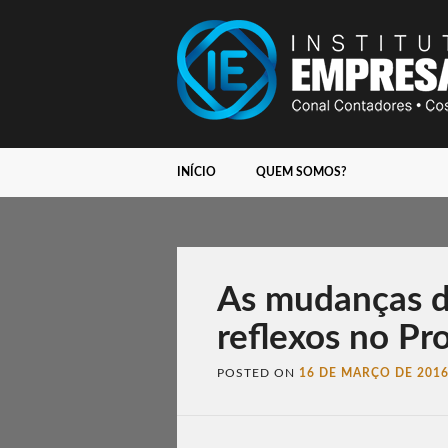
Main menu
Skip
INÍCIO
QUEM SOMOS?
to
content
As mudanças d
reflexos no Pr
POSTED ON
16 DE MARÇO DE 201