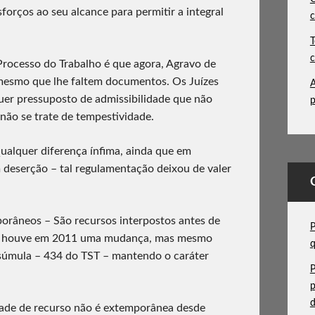
forços ao seu alcance para permitir a integral
c
T
c
Processo do Trabalho é que agora, Agravo de
mesmo que lhe faltem documentos. Os Juízes
A
uer pressuposto de admissibilidade que não
p
 não se trate de tempestividade.
alquer diferença ínfima, ainda que em
 deserção – tal regulamentação deixou de valer
orâneos – São recursos interpostos antes de
P
, houve em 2011 uma mudança, mas mesmo
súmula – 434 do TST – mantendo o caráter
P
p
d
ade de recurso não é extemporânea desde