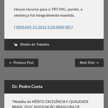
Houve recurso para o TRT-MG, porém, a
sentença foi integralmente mantida.
(
0001669-53.2012.5.03.0004 RO
)
Direito do Trabalho
Post navigation
← Previous Post
Next Post →
Dr. Pedro Costa
"Medalha do MÉRITO EXCELÊNCIA E QUALIDADE
BRASIL 2016" ASSOCIAÇÃO BRASILEIRA DE