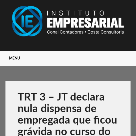
Main menu
Skip
MENU
to
content
TRT 3 – JT declara
nula dispensa de
empregada que ficou
grávida no curso do