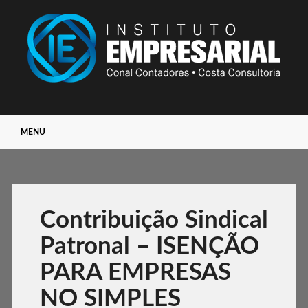
Main menu
Skip
MENU
to
content
Contribuição Sindical
Patronal – ISENÇÃO
PARA EMPRESAS
NO SIMPLES