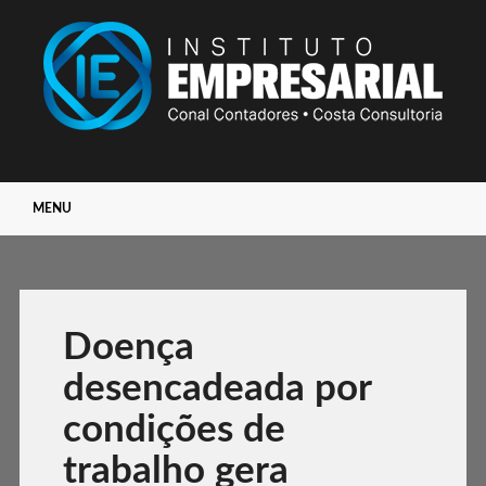
Main menu
Skip
MENU
to
content
Doença
desencadeada por
condições de
trabalho gera